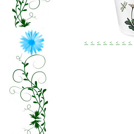
<
<
<
<
<
<
<
<