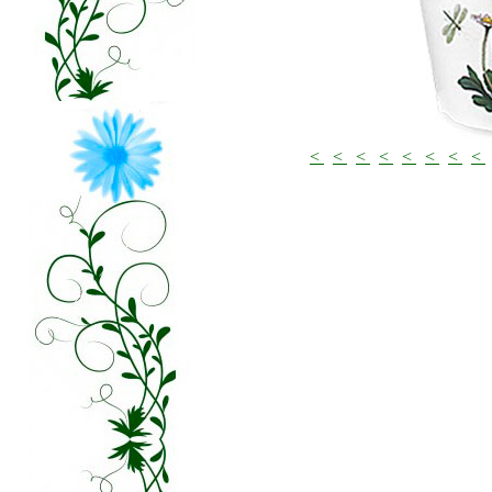
<
<
<
<
<
<
<
<