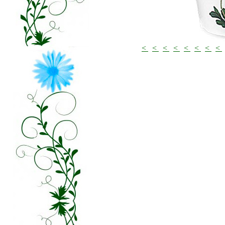
<
<
<
<
<
<
<
<