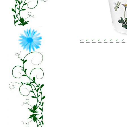
<
<
<
<
<
<
<
<