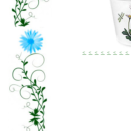
<
<
<
<
<
<
<
<