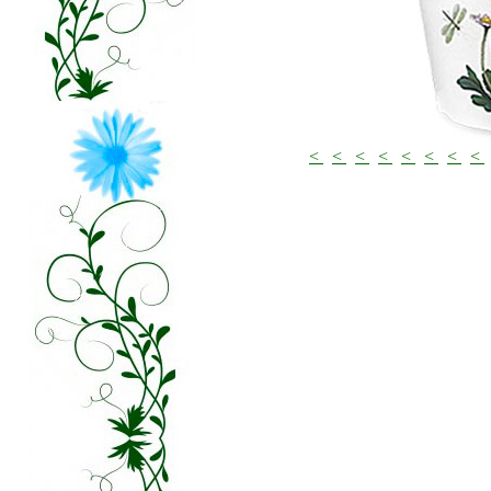
<
<
<
<
<
<
<
<