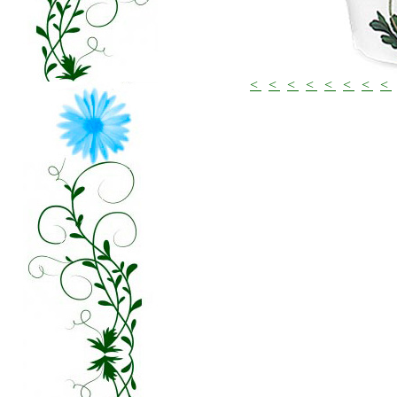
<
<
<
<
<
<
<
<