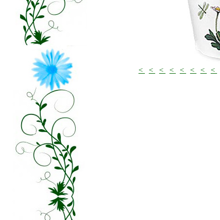
<
<
<
<
<
<
<
<