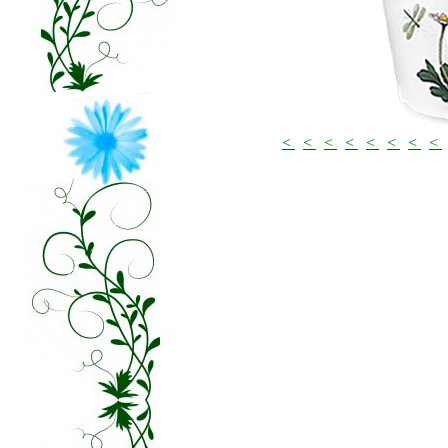
<
<
<
<
<
<
<
<