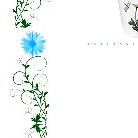
<
<
<
<
<
<
<
<