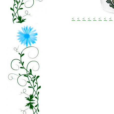
<
<
<
<
<
<
<
<