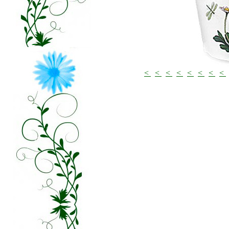
<
<
<
<
<
<
<
<