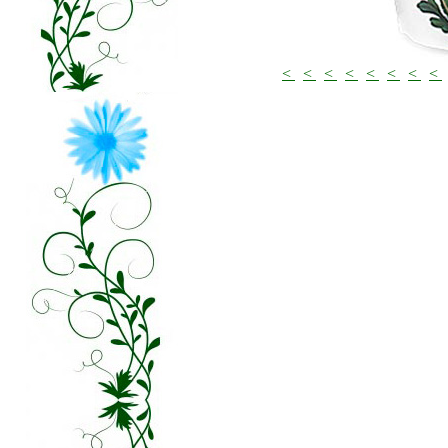
<
<
<
<
<
<
<
<