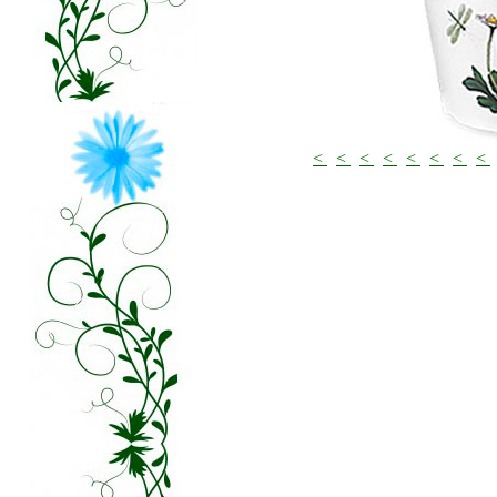
<
<
<
<
<
<
<
<