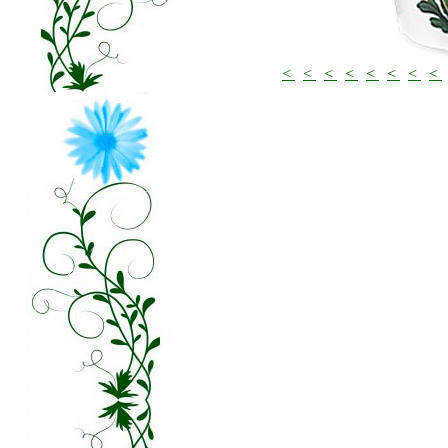
<
<
<
<
<
<
<
<