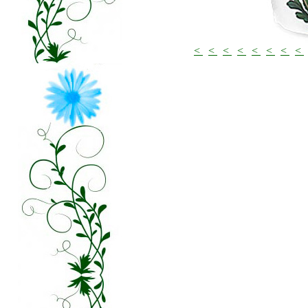
<
<
<
<
<
<
<
<