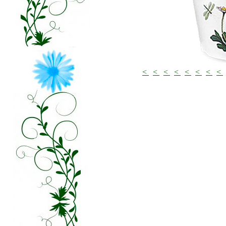
<
<
<
<
<
<
<
<