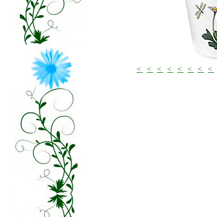
<
<
<
<
<
<
<
<