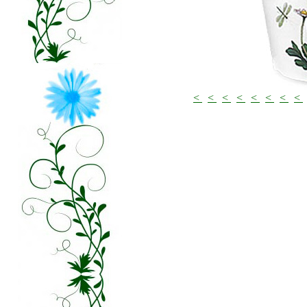
<
<
<
<
<
<
<
<