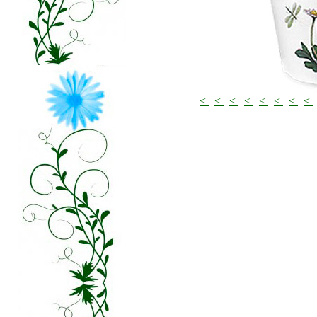
<
<
<
<
<
<
<
<