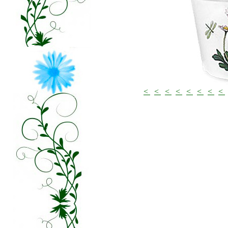
<
<
<
<
<
<
<
<