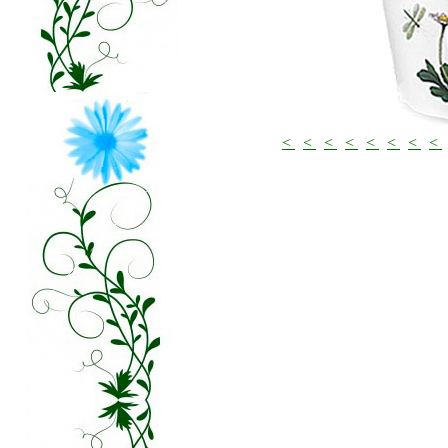
<
<
<
<
<
<
<
<