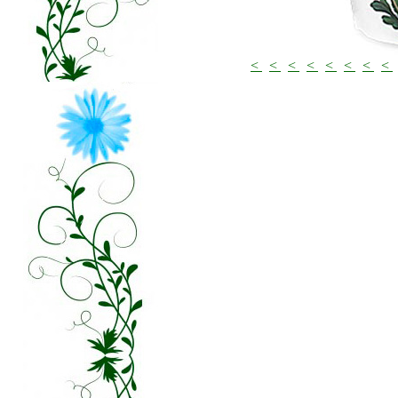
<
<
<
<
<
<
<
<