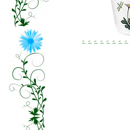
<
<
<
<
<
<
<
<