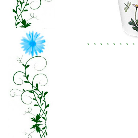
<
<
<
<
<
<
<
<