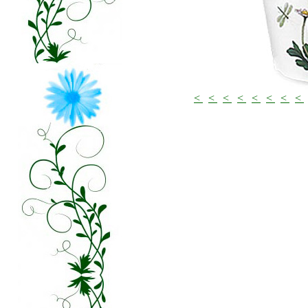
<
<
<
<
<
<
<
<