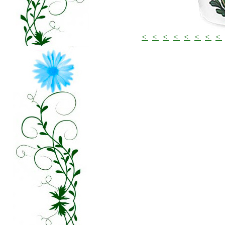
<
<
<
<
<
<
<
<