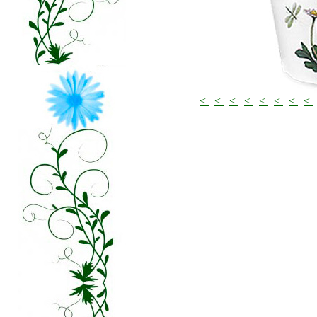
<
<
<
<
<
<
<
<