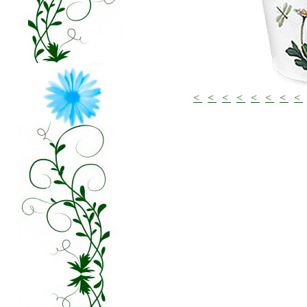
<
<
<
<
<
<
<
<