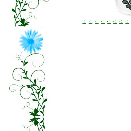
<
<
<
<
<
<
<
<