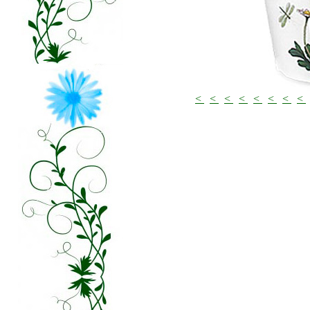
<
<
<
<
<
<
<
<