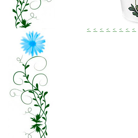
<
<
<
<
<
<
<
<