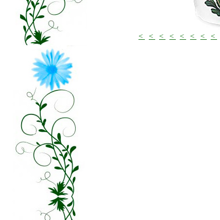
<
<
<
<
<
<
<
<