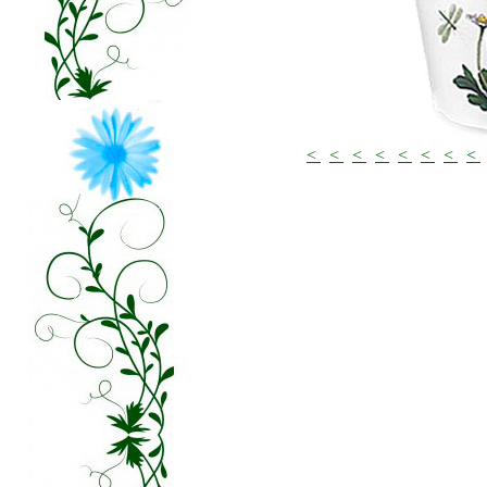
<
<
<
<
<
<
<
<