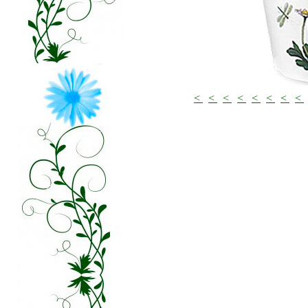
<
<
<
<
<
<
<
<