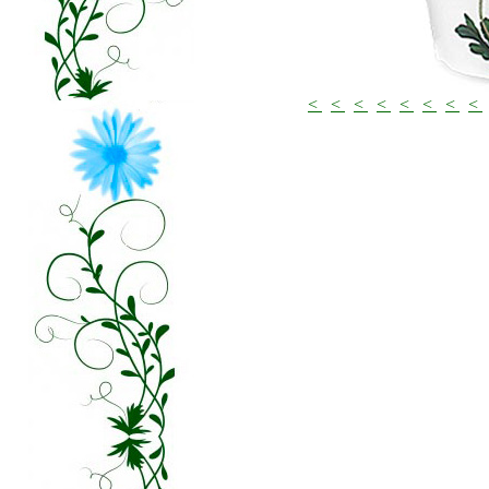
<
<
<
<
<
<
<
<