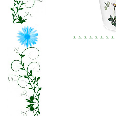
<
<
<
<
<
<
<
<