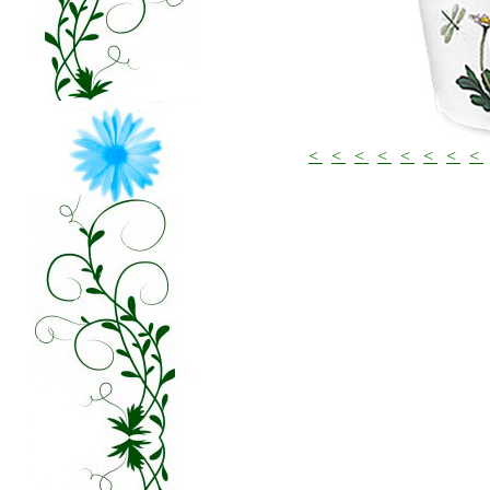
<
<
<
<
<
<
<
<