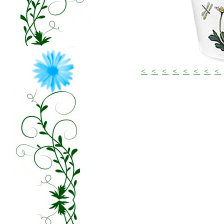
<
<
<
<
<
<
<
<