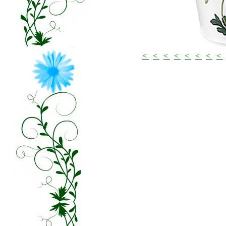
<
<
<
<
<
<
<
<