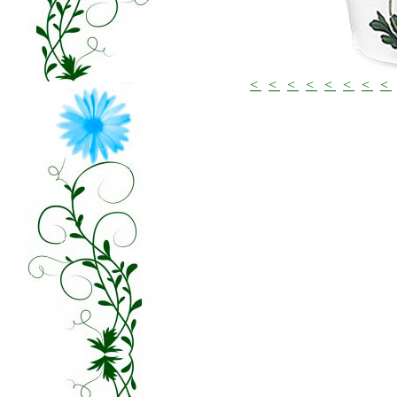
<
<
<
<
<
<
<
<