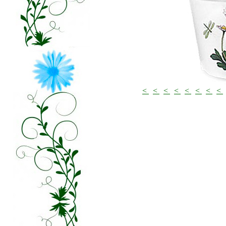
<
<
<
<
<
<
<
<