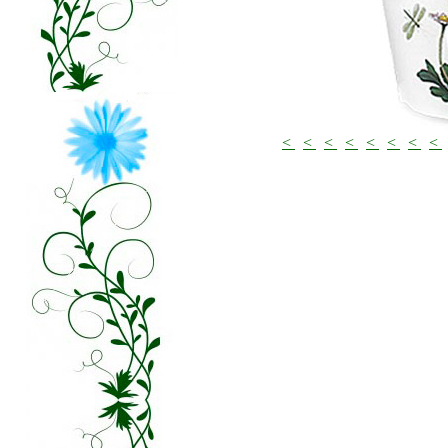
<
<
<
<
<
<
<
<