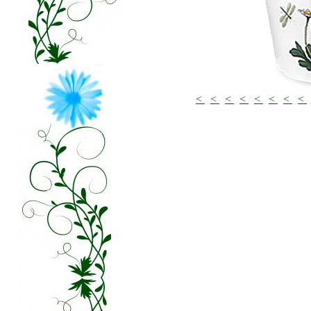
<
<
<
<
<
<
<
<