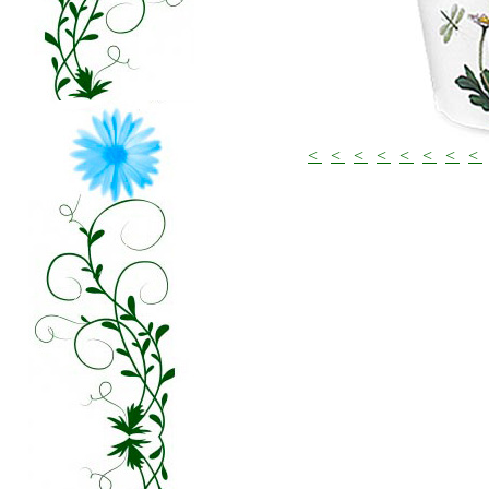
<
<
<
<
<
<
<
<