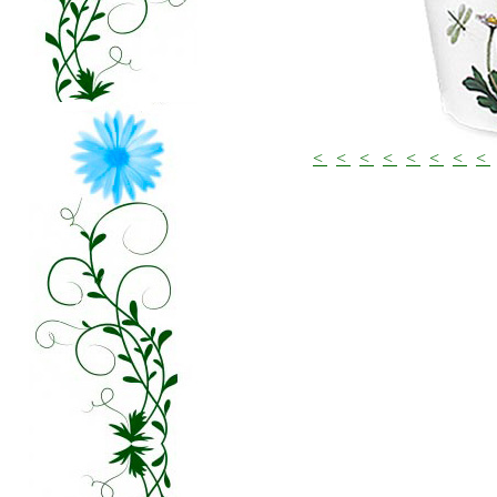
<
<
<
<
<
<
<
<