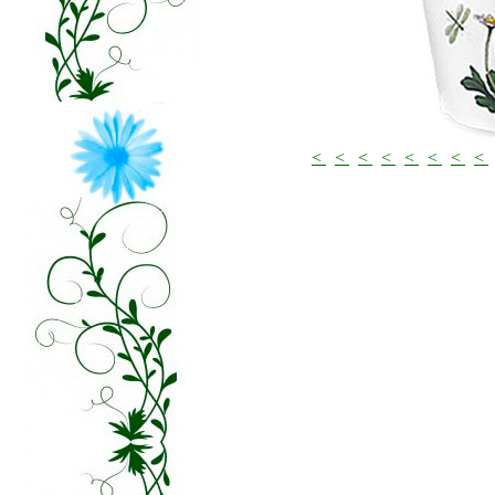
<
<
<
<
<
<
<
<