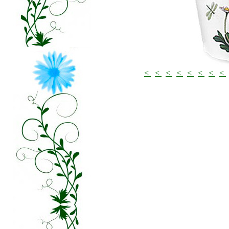
<
<
<
<
<
<
<
<