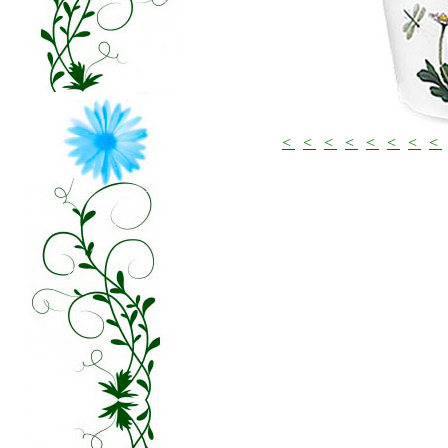
<
<
<
<
<
<
<
<