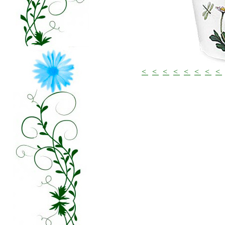
<
<
<
<
<
<
<
<